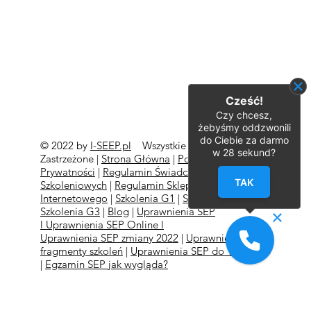
Cześć!
Czy chcesz,
żebyśmy oddzwonili
do Ciebie za darmo
© 2022 by
I-SEEP.pl
Wszystkie Prawa
©
w
28
sekund?
Zastrzeżone |
Strona Główna
|
Polityka
Prywatności
|
Regulamin Świadczeń Usług
TAK
Szkoleniowych
|
Regulamin Sklepu
Internetowego
|
Szkolenia G1
|
Szkolenia G2
l
Szkolenia
G3
|
Blog
|
Uprawnienia SEP
l
Uprawnienia SEP Online l
Uprawnienia SEP zmiany 2022
|
Uprawnienia SEP
fragmenty szkoleń
|
Uprawnienia SEP do 1kv
|
Egzamin SEP jak wygląda?