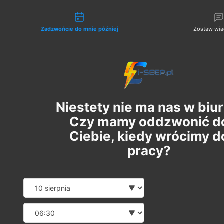
Możliwości kontaktu
Zadzwońcie do mnie później
Zostaw wi
Zaloguj
W celu
Niestety nie ma nas w biur
Czy mamy oddzwonić d
Ciebie, kiedy wrócimy d
rezerwacji
pracy?
Date and time slecti
Wybierz datę
Egzaminu
Wybierz godzinę