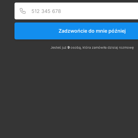
Państwowe
Zadzwońcie do mnie później
go
Jesteś już
9
osobą, która zamówiła dzisiaj rozmowę
prosimy o
kontakt