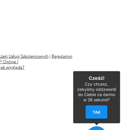
zeń Usług Szkoleniowych
|
Regulamin
 Online l
jak wygląda?
Cześć!
Czy chcesz,
żebyśmy oddzwonili
do Ciebie za darmo
w
28
sekund?
TAK