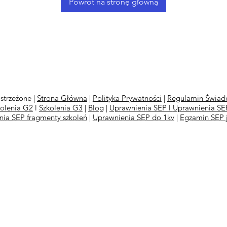
Powrót na stronę główną
strzeżone |
Strona Główna
|
Polityka Prywatności
|
Regulamin Świadc
kolenia G2
l
Szkolenia
G3
|
Blog
|
Uprawnienia SEP l
Uprawnienia SEP
nia SEP fragmenty szkoleń
|
Uprawnienia SEP do 1kv
|
Egzamin SEP 