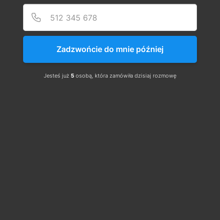
Rabat 68%
Podaj
Numer
Każdy, kto wykonał wszystkie kroki
Zadzwońcie do mnie później
w programie, otrzyma odznakę.
Jesteś już
5
osobą, która zamówiła dzisiaj rozmowę
O szkoleniu
Po wykupieniu szkolenia Wideo
dostaniesz dostęp do platformy
szkoleniowej.
Szkolenie możesz odbyć przez
smarfona lub komputer gdziekolwiek
jesteś i o której godzinie chcesz.
Jedyne takie szkolenie na rynku z
dostępem 24h/7.