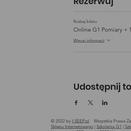
Rezerwuj
Rodzaj biletu
Online G1 Pomiary + 
Więcej informacji
Udostępnij t
© 2022 by
I-SEEP.pl
Wszystkie Prawa Za
©
Sklepu Internetowego
|
Szkolenia G1
|
Sz