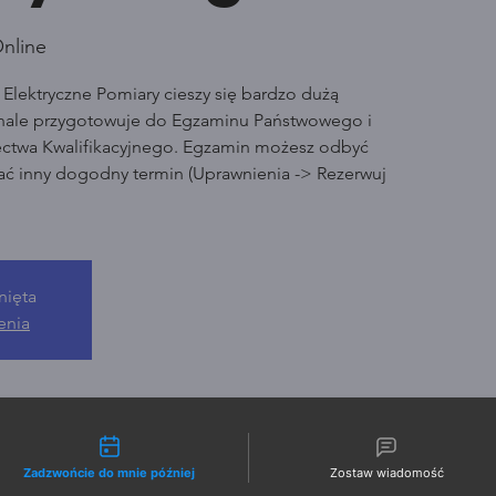
nline
 Elektryczne Pomiary cieszy się bardzo dużą
nale przygotowuje do Egzaminu Państwowego i
ctwa Kwalifikacyjnego. Egzamin możesz odbyć
rać inny dogodny termin (Uprawnienia -> Rezerwuj
nięta
enia
liwości kontaktu
Zadzwońcie do mnie później
Zostaw wiadomość