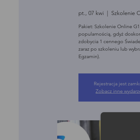
pt., 07 kwi
  |  
Szkolenie O
Pakiet: Szkolenie Online G1
popularnością, gdyż dosko
zdobycia 1 cennego Świade
zaraz po szkoleniu lub wyb
Egzamin).
Rejestracja jest zamk
Zobacz inne wydarz
Moż