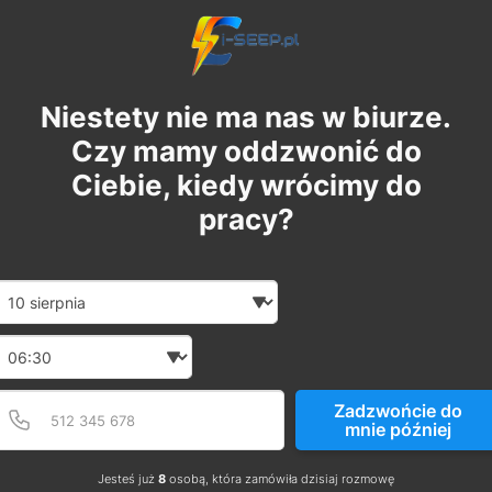
Niestety nie ma nas w biurze.
Czy mamy oddzwonić do
Ciebie, kiedy wrócimy do
pracy?
Date and time slection for sch
Wybierz datę
Wybierz godzinę
Podaj poprawny numer t
Numer telefonu
Zadzwońcie do
mnie później
Jesteś już
8
osobą, która zamówiła dzisiaj rozmowę