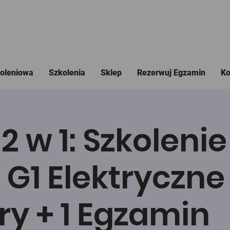
koleniowa
Szkolenia
Sklep
Rezerwuj Egzamin
Ko
2 w 1: Szkolenie
 G1 Elektryczne
y + 1 Egzamin