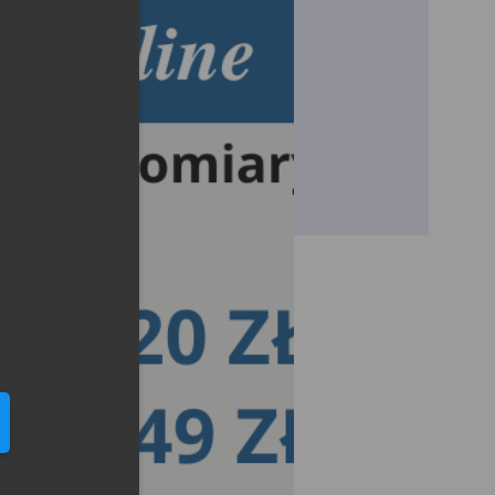
eduled call
elefonu w formacie E164