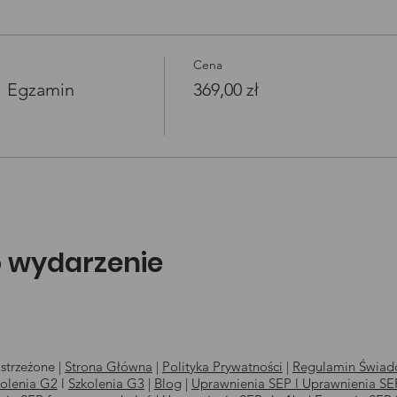
Cena
1 Egzamin
369,00 zł
o wydarzenie
strzeżone |
Strona Główna
|
Polityka Prywatności
|
Regulamin Świadc
kolenia G2
l
Szkolenia
G3
|
Blog
|
Uprawnienia SEP l
Uprawnienia SEP