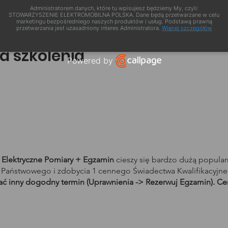
Administratorem danych, które tu wpisujesz będziemy My, czyli:
STOWARZYSZENIE ELEKTROMOBILNA POLSKA. Dane będą przetwarzane w celu
marketingu bezpośredniego naszych produktów i usług. Podstawą prawną
przetwarzania jest uzasadniony interes Administratora.
Więcej szczegółów
a szkolenia
Powered by
Open link in new window
1 Elektryczne Pomiary + Egzamin
cieszy się bardzo dużą popula
Państwowego i zdobycia 1 cennego Świadectwa Kwalifikacyjn
rać inny dogodny termin (Uprawnienia -> Rezerwuj Egzamin). C