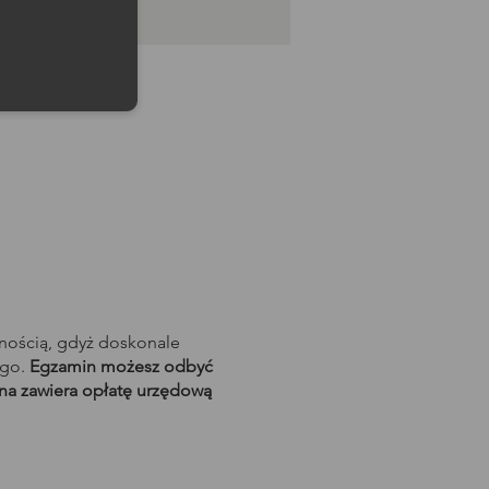
rnością, gdyż doskonale
ego.
Egzamin możesz odbyć
ena zawiera opłatę urzędową