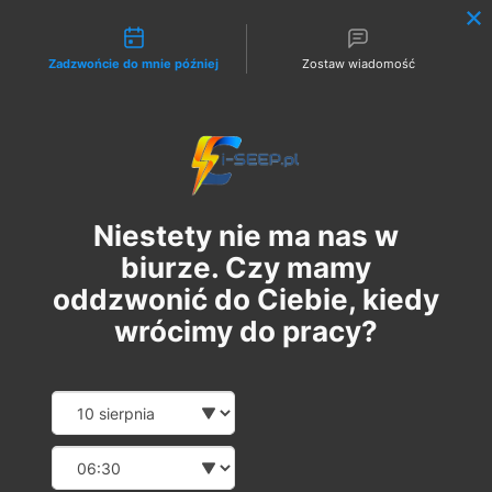
Możliwości kontaktu
Zadzwońcie do mnie później
Zostaw wiadomość
Zaloguj
Niestety nie ma nas w
biurze. Czy mamy
oddzwonić do Ciebie, kiedy
wrócimy do pracy?
Pakiet 2 w 1: Szkolenie
Date and time slection for sch
Wybierz datę
Online G1 Elektryczne
Wybierz godzinę
Pomiary + 1 Egzamin