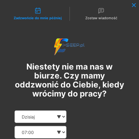
Możliwości kontaktu
Zadzwońcie do mnie później
Zostaw wiadomość
Zaloguj
Niestety nie ma nas w
biurze. Czy mamy
oddzwonić do Ciebie, kiedy
wrócimy do pracy?
Pakiet 2 w 1: Szkolenie
Date and time slection for sch
Wybierz datę
Online G1/G2/G3 + 1
Wybierz godzinę
Egzamin