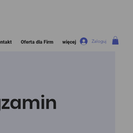
Zaloguj
ntakt
Oferta dla Firm
więcej
Egzamin