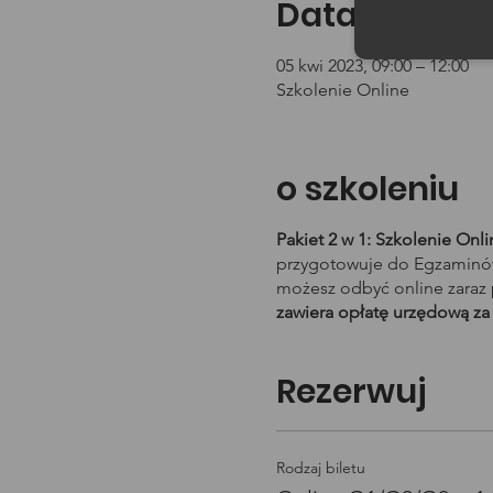
Data i godzin
05 kwi 2023, 09:00 – 12:00
Szkolenie Online
o szkoleniu
Pakiet 2 w 1: Szkolenie On
przygotowuje do Egzaminów 
możesz odbyć online zaraz 
zawiera opłatę urzędową za
Rezerwuj
Rodzaj biletu