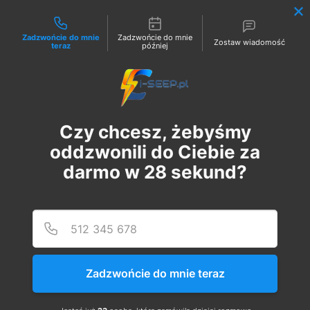
Możliwości kontaktu
Zadzwońcie do mnie
Zadzwońcie do mnie
Zostaw wiadomość
teraz
później
Zaloguj
Czy chcesz, żebyśmy
oddzwonili do Ciebie za
darmo w
28
sekund?
Podaj
Numer
Pakiet 2 w 1: Szkolenie
Online G1/G2/G3 + 1
Zadzwońcie do mnie teraz
Egzamin