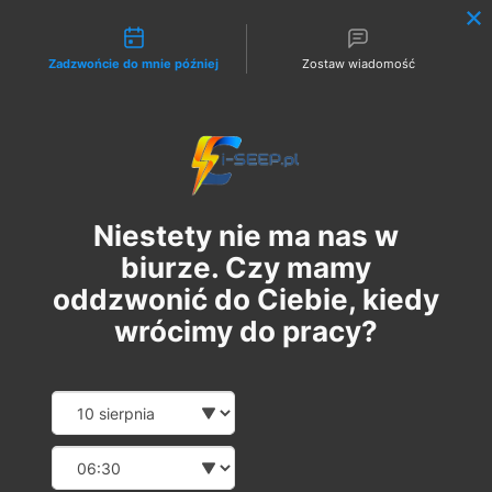
Możliwości kontaktu
Zadzwońcie do mnie później
Zostaw wiadomość
Zaloguj
Niestety nie ma nas w
biurze. Czy mamy
oddzwonić do Ciebie, kiedy
wrócimy do pracy?
Pakiet 2 w 1: Szkolenie
Date and time slection for sch
Wybierz datę
Online G1/G2/G3 + 1
Wybierz godzinę
Egzamin