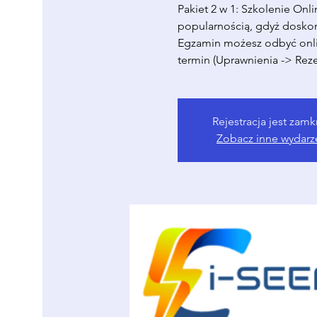
Pakiet 2 w 1: Szkolenie Onl
popularnością, gdyż dosko
Egzamin możesz odbyć onli
termin (Uprawnienia -> Rez
Rejestracja jest zamk
Zobacz inne wydarz