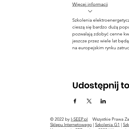
Więcej informacji
Szkolenia elektroenergetyc
cieszą się bardzo dużą popu
pozwalają zdobyć cenne kwali
jeszcze przez wiele lat bę
na europejskim rynku zatrud
Udostępnij t
© 2022 by
I-SEEP.pl
Wszystkie Prawa Za
©
Sklepu Internetowego
|
Szkolenia G1
|
Sz