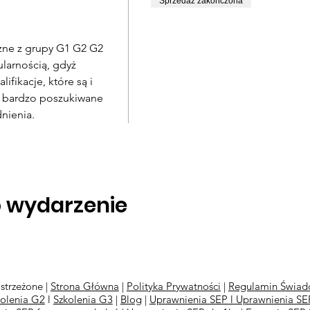
Sprzedaż zakończona
zne z grupy G1 G2 G2
larnością, gdyż
fikacje, które są i
dą bardzo poszukiwane
nienia.
o wydarzenie
strzeżone |
Strona Główna
|
Polityka Prywatności
|
Regulamin Świadc
kolenia G2
l
Szkolenia
G3
|
Blog
|
Uprawnienia SEP l
Uprawnienia SEP