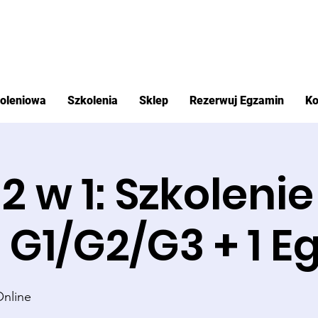
koleniowa
Szkolenia
Sklep
Rezerwuj Egzamin
Ko
2 w 1: Szkolenie
 G1/G2/G3 + 1 
Online