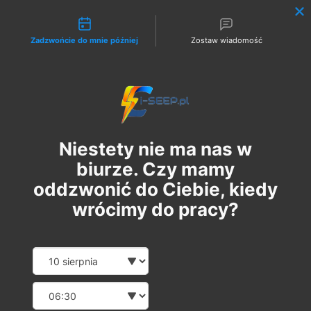
Możliwości kontaktu
Zadzwońcie do mnie później
Zostaw wiadomość
Zaloguj
Niestety nie ma nas w
biurze. Czy mamy
oddzwonić do Ciebie, kiedy
wrócimy do pracy?
Pakiet 2 w 1: Szkolenie
Date and time slection for sch
Wybierz datę
Online G1/G2/G3 + 1
Wybierz godzinę
Egzamin