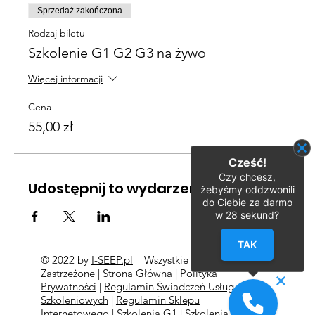
Sprzedaż zakończona
Rodzaj biletu
Szkolenie G1 G2 G3 na żywo
Więcej informacji
Cena
55,00 zł
Cześć!
Czy chcesz,
Udostępnij to wydarzenie
żebyśmy oddzwonili
do Ciebie za darmo
w
28
sekund?
TAK
© 2022 by
I-SEEP.pl
Wszystkie Prawa
©
Zastrzeżone |
Strona Główna
|
Polityka
Prywatności
|
Regulamin Świadczeń Usług
Szkoleniowych
|
Regulamin Sklepu
Internetowego
|
Szkolenia G1
|
Szkolenia G2
l