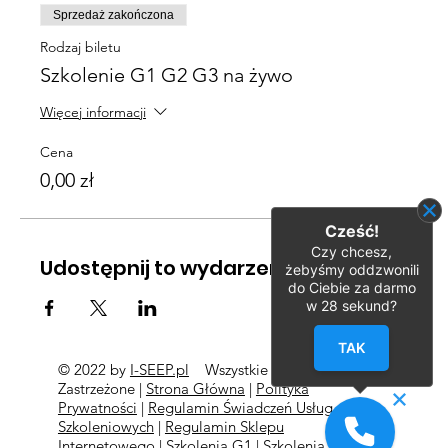
Sprzedaż zakończona
Rodzaj biletu
Szkolenie G1 G2 G3 na żywo
Więcej informacji
Cena
0,00 zł
Cześć!
Czy chcesz,
Udostępnij to wydarzenie
żebyśmy oddzwonili
do Ciebie za darmo
w
28
sekund?
TAK
© 2022 by
I-SEEP.pl
Wszystkie Prawa
©
Zastrzeżone |
Strona Główna
|
Polityka
Prywatności
|
Regulamin Świadczeń Usług
Szkoleniowych
|
Regulamin Sklepu
Internetowego
|
Szkolenia G1
|
Szkolenia G2
l