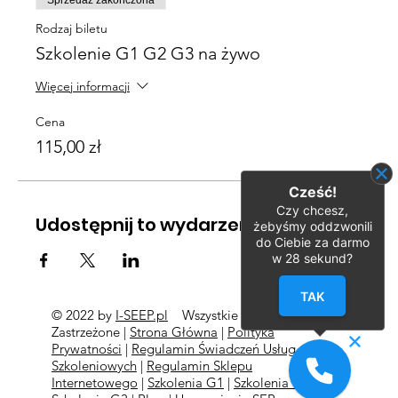
Sprzedaż zakończona
Rodzaj biletu
Szkolenie G1 G2 G3 na żywo
Więcej informacji
Cena
115,00 zł
Cześć!
Czy chcesz,
Udostępnij to wydarzenie
żebyśmy oddzwonili
do Ciebie za darmo
w
28
sekund?
TAK
© 2022 by
I-SEEP.pl
Wszystkie Prawa
©
Zastrzeżone |
Strona Główna
|
Polityka
Prywatności
|
Regulamin Świadczeń Usług
Szkoleniowych
|
Regulamin Sklepu
Internetowego
|
Szkolenia G1
|
Szkolenia G2
l