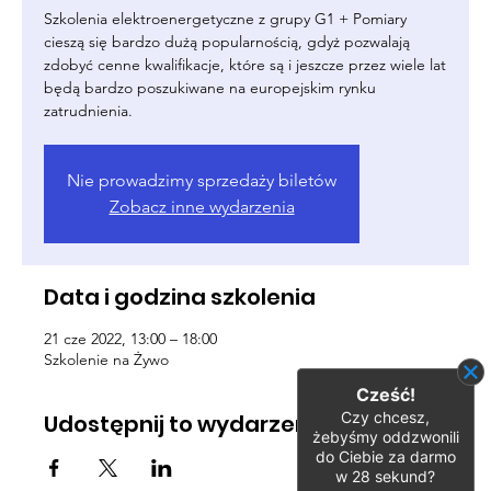
Szkolenia elektroenergetyczne z grupy G1 + Pomiary
cieszą się bardzo dużą popularnością, gdyż pozwalają
zdobyć cenne kwalifikacje, które są i jeszcze przez wiele lat
będą bardzo poszukiwane na europejskim rynku
zatrudnienia.
Nie prowadzimy sprzedaży biletów
Zobacz inne wydarzenia
Data i godzina szkolenia
21 cze 2022, 13:00 – 18:00
Szkolenie na Żywo
Cześć!
Czy chcesz,
Udostępnij to wydarzenie
żebyśmy oddzwonili
do Ciebie za darmo
w
28
sekund?