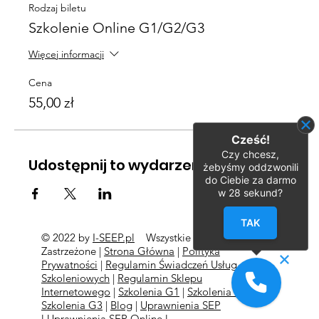
Rodzaj biletu
Szkolenie Online G1/G2/G3
Więcej informacji
Cena
55,00 zł
Cześć!
Czy chcesz,
Udostępnij to wydarzenie
żebyśmy oddzwonili
do Ciebie za darmo
w
28
sekund?
TAK
© 2022 by
I-SEEP.pl
Wszystkie Prawa
©
Zastrzeżone |
Strona Główna
|
Polityka
Prywatności
|
Regulamin Świadczeń Usług
Szkoleniowych
|
Regulamin Sklepu
Internetowego
|
Szkolenia G1
|
Szkolenia G2
l
Szkolenia
G3
|
Blog
|
Uprawnienia SEP
l
Uprawnienia SEP Online l