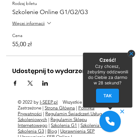
Rodzaj biletu
Szkolenie Online G1/G2/G3
Więcej informacji
Cena
55,00 zł
Cześć!
Czy chcesz,
Udostępnij to wydarzenie
żebyśmy oddzwonili
do Ciebie za darmo
w
28
sekund?
TAK
© 2022 by
I-SEEP.pl
Wszystkie Prawa
©
Zastrzeżone |
Strona Główna
|
Polityka
Prywatności
|
Regulamin Świadczeń Usług
Szkoleniowych
|
Regulamin Sklepu
Internetowego
|
Szkolenia G1
|
Szkolenia G2
l
Szkolenia
G3
|
Blog
|
Uprawnienia SEP
l
Uprawnienia SEP Online l