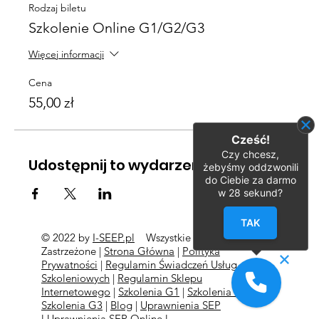
Rodzaj biletu
Szkolenie Online G1/G2/G3
Więcej informacji
Cena
55,00 zł
Cześć!
Czy chcesz,
Udostępnij to wydarzenie
żebyśmy oddzwonili
do Ciebie za darmo
w
28
sekund?
TAK
© 2022 by
I-SEEP.pl
Wszystkie Prawa
©
Zastrzeżone |
Strona Główna
|
Polityka
Prywatności
|
Regulamin Świadczeń Usług
Szkoleniowych
|
Regulamin Sklepu
Internetowego
|
Szkolenia G1
|
Szkolenia G2
l
Szkolenia
G3
|
Blog
|
Uprawnienia SEP
l
Uprawnienia SEP Online l