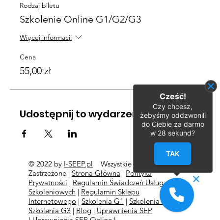
Rodzaj biletu
Szkolenie Online G1/G2/G3
Więcej informacji
Cena
55,00 zł
Cześć!
Czy chcesz,
Udostępnij to wydarzenie
żebyśmy oddzwonili
do Ciebie za darmo
w
28
sekund?
TAK
© 2022 by
I-SEEP.pl
Wszystkie Prawa
©
Zastrzeżone |
Strona Główna
|
Polityka
Prywatności
|
Regulamin Świadczeń Usług
Szkoleniowych
|
Regulamin Sklepu
Internetowego
|
Szkolenia G1
|
Szkolenia G2
l
Szkolenia
G3
|
Blog
|
Uprawnienia SEP
l
Uprawnienia SEP Online l