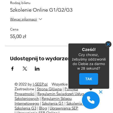
Rodzaj biletu
Szkolenie Online G1/G2/G3
Więcej informacji
Cena
55,00 zł
Cześć!
Czy chcesz,
Udostępnij to wydarzenie
żebyśmy oddzwonili
do Ciebie za darmo
w
28
sekund?
TAK
© 2022 by
I-SEEP.pl
Wszystkie Prawa
©
Zastrzeżone |
Strona Główna
|
Polityka
Prywatności
|
Regulamin Świadczeń Usług
Szkoleniowych
|
Regulamin Sklepu
Internetowego
|
Szkolenia G1
|
Szkolenia G2
l
Szkolenia
G3
|
Blog
|
Uprawnienia SEP
l
Uprawnienia SEP Online l