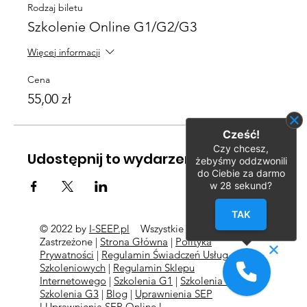
Rodzaj biletu
Szkolenie Online G1/G2/G3
Więcej informacji
Cena
55,00 zł
Cześć!
Czy chcesz,
Udostępnij to wydarzenie
żebyśmy oddzwonili
do Ciebie za darmo
w
28
sekund?
TAK
© 2022 by
I-SEEP.pl
Wszystkie Prawa
©
Zastrzeżone |
Strona Główna
|
Polityka
Prywatności
|
Regulamin Świadczeń Usług
Szkoleniowych
|
Regulamin Sklepu
Internetowego
|
Szkolenia G1
|
Szkolenia G2
l
Szkolenia
G3
|
Blog
|
Uprawnienia SEP
l
Uprawnienia SEP Online l