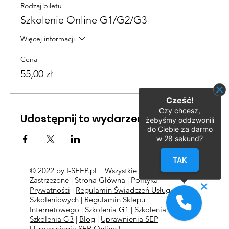
Rodzaj biletu
Szkolenie Online G1/G2/G3
Więcej informacji
Cena
55,00 zł
Cześć!
Czy chcesz,
Udostępnij to wydarzenie
żebyśmy oddzwonili
do Ciebie za darmo
w
28
sekund?
TAK
© 2022 by
I-SEEP.pl
Wszystkie Prawa
©
Zastrzeżone |
Strona Główna
|
Polityka
Prywatności
|
Regulamin Świadczeń Usług
Szkoleniowych
|
Regulamin Sklepu
Internetowego
|
Szkolenia G1
|
Szkolenia G2
l
Szkolenia
G3
|
Blog
|
Uprawnienia SEP
l
Uprawnienia SEP Online l