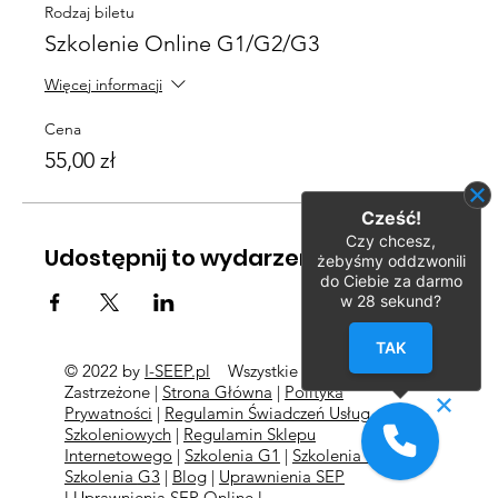
Rodzaj biletu
Szkolenie Online G1/G2/G3
Więcej informacji
Cena
55,00 zł
Cześć!
Czy chcesz,
Udostępnij to wydarzenie
żebyśmy oddzwonili
do Ciebie za darmo
w
28
sekund?
TAK
© 2022 by
I-SEEP.pl
Wszystkie Prawa
©
Zastrzeżone |
Strona Główna
|
Polityka
Prywatności
|
Regulamin Świadczeń Usług
Szkoleniowych
|
Regulamin Sklepu
Internetowego
|
Szkolenia G1
|
Szkolenia G2
l
Szkolenia
G3
|
Blog
|
Uprawnienia SEP
l
Uprawnienia SEP Online l