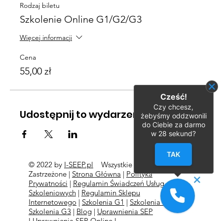
Rodzaj biletu
Szkolenie Online G1/G2/G3
Więcej informacji
Cena
55,00 zł
Cześć!
Czy chcesz,
Udostępnij to wydarzenie
żebyśmy oddzwonili
do Ciebie za darmo
w
28
sekund?
TAK
© 2022 by
I-SEEP.pl
Wszystkie Prawa
©
Zastrzeżone |
Strona Główna
|
Polityka
Prywatności
|
Regulamin Świadczeń Usług
Szkoleniowych
|
Regulamin Sklepu
Internetowego
|
Szkolenia G1
|
Szkolenia G2
l
Szkolenia
G3
|
Blog
|
Uprawnienia SEP
l
Uprawnienia SEP Online l