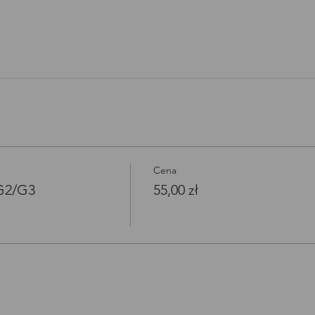
Open link in new window
Cena
/G2/G3
55,00 zł