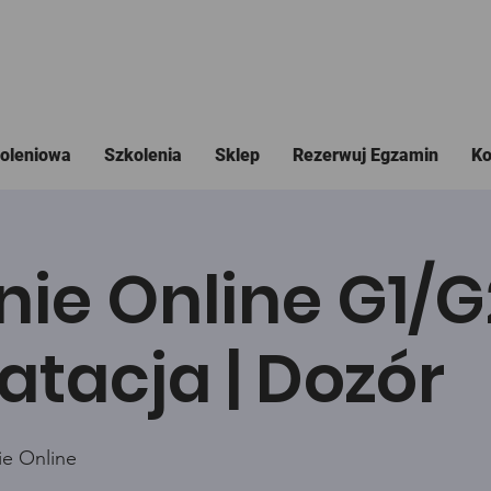
koleniowa
Szkolenia
Sklep
Rezerwuj Egzamin
Ko
nie Online G1/
atacja | Dozór
ie Online