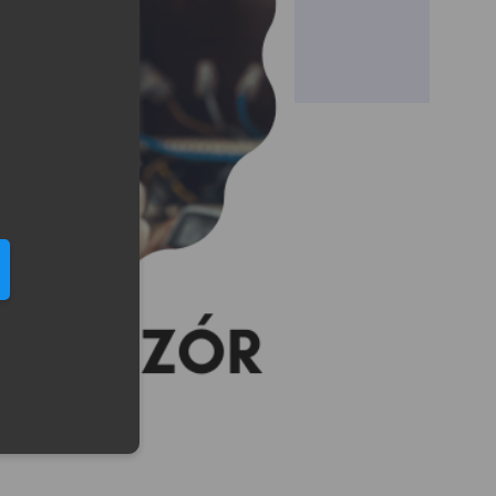
eduled call
elefonu w formacie E164