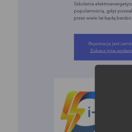
Szkolenia elektroenergetyc
popularnością, gdyż pozwala
przez wiele lat będą bardz
Rejestracja jest zamk
Zobacz inne wydarz
Moż