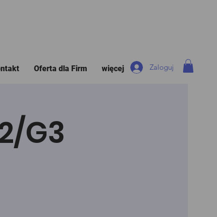
Zaloguj
ntakt
Oferta dla Firm
więcej
G2/G3