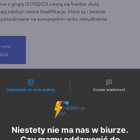
zne z grupy G1/G2/G3 cieszą się bardzo dużą
ją zdobyć cenne kwalifikacje, które są i jeszcze
o poszukiwane na europejskim rynku zatrudnienia.
nięta
enia
liwości kontaktu
Zadzwońcie do mnie później
Zostaw wiadomość
Niestety nie ma nas w biurze.
Czy mamy oddzwonić do