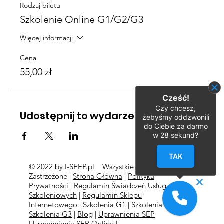
Rodzaj biletu
Szkolenie Online G1/G2/G3
Więcej informacji
Cena
55,00 zł
Cześć!
Czy chcesz,
Udostępnij to wydarzenie
żebyśmy oddzwonili
do Ciebie za darmo
w
28
sekund?
TAK
© 2022 by
I-SEEP.pl
Wszystkie Prawa
©
Zastrzeżone |
Strona Główna
|
Polityka
Prywatności
|
Regulamin Świadczeń Usług
Szkoleniowych
|
Regulamin Sklepu
Internetowego
|
Szkolenia G1
|
Szkolenia G2
l
Szkolenia
G3
|
Blog
|
Uprawnienia SEP
l
Uprawnienia SEP Online l