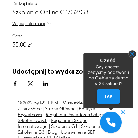
Rodzaj biletu
Szkolenie Online G1/G2/G3
Więcej informacji
Cena
55,00 zł
Cześć!
Czy chcesz,
Udostępnij to wydarzenie
żebyśmy oddzwonili
do Ciebie za darmo
w
28
sekund?
TAK
© 2022 by
I-SEEP.pl
Wszystkie Prawa
©
Zastrzeżone |
Strona Główna
|
Polityka
Prywatności
|
Regulamin Świadczeń Usług
Szkoleniowych
|
Regulamin Sklepu
Internetowego
|
Szkolenia G1
|
Szkolenia G2
l
Szkolenia
G3
|
Blog
|
Uprawnienia SEP
l
Uprawnienia SEP Online l