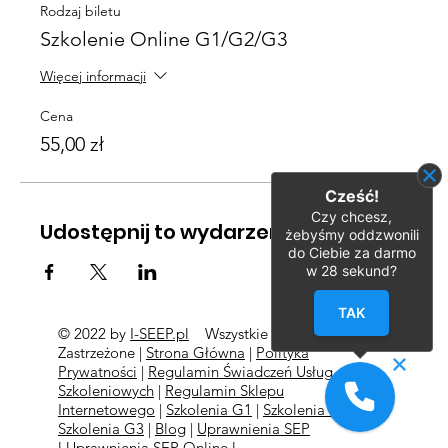
Rodzaj biletu
Szkolenie Online G1/G2/G3
Więcej informacji
Cena
55,00 zł
Cześć!
Czy chcesz,
Udostępnij to wydarzenie
żebyśmy oddzwonili
do Ciebie za darmo
w
28
sekund?
TAK
© 2022 by
I-SEEP.pl
Wszystkie Prawa
©
Zastrzeżone |
Strona Główna
|
Polityka
Prywatności
|
Regulamin Świadczeń Usług
Szkoleniowych
|
Regulamin Sklepu
Internetowego
|
Szkolenia G1
|
Szkolenia G2
l
Szkolenia
G3
|
Blog
|
Uprawnienia SEP
l
Uprawnienia SEP Online l