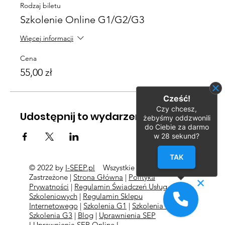
Rodzaj biletu
Szkolenie Online G1/G2/G3
Więcej informacji
Cena
55,00 zł
Cześć!
Czy chcesz,
Udostępnij to wydarzenie
żebyśmy oddzwonili
do Ciebie za darmo
w
28
sekund?
TAK
© 2022 by
I-SEEP.pl
Wszystkie Prawa
©
Zastrzeżone |
Strona Główna
|
Polityka
Prywatności
|
Regulamin Świadczeń Usług
Szkoleniowych
|
Regulamin Sklepu
Internetowego
|
Szkolenia G1
|
Szkolenia G2
l
Szkolenia
G3
|
Blog
|
Uprawnienia SEP
l
Uprawnienia SEP Online l