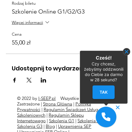
Rodzaj biletu
Szkolenie Online G1/G2/G3
Więcej informacji
Cena
55,00 zł
Cześć!
Czy chcesz,
Udostępnij to wydarzenie
żebyśmy oddzwonili
do Ciebie za darmo
w
28
sekund?
TAK
© 2022 by
I-SEEP.pl
Wszystkie Prawa
©
Zastrzeżone |
Strona Główna
|
Polityka
Prywatności
|
Regulamin Świadczeń Usług
Szkoleniowych
|
Regulamin Sklepu
Internetowego
|
Szkolenia G1
|
Szkolenia G2
l
Szkolenia
G3
|
Blog
|
Uprawnienia SEP
l
Uprawnienia SEP Online l