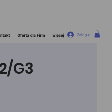
Zaloguj
ntakt
Oferta dla Firm
więcej
G2/G3