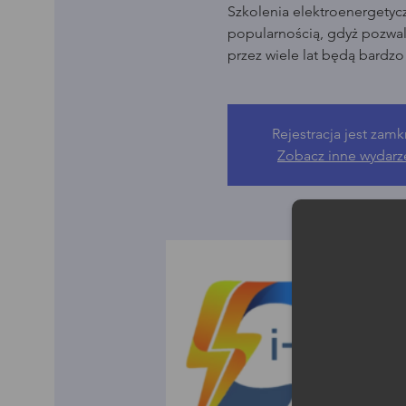
Szkolenia elektroenergetyc
popularnością, gdyż pozwala
przez wiele lat będą bardz
Rejestracja jest zamk
Zobacz inne wydarz
Moż