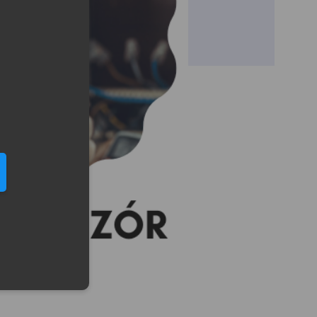
eduled call
elefonu w formacie E164