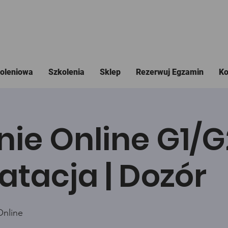
koleniowa
Szkolenia
Sklep
Rezerwuj Egzamin
Ko
nie Online G1/
atacja | Dozór
Online