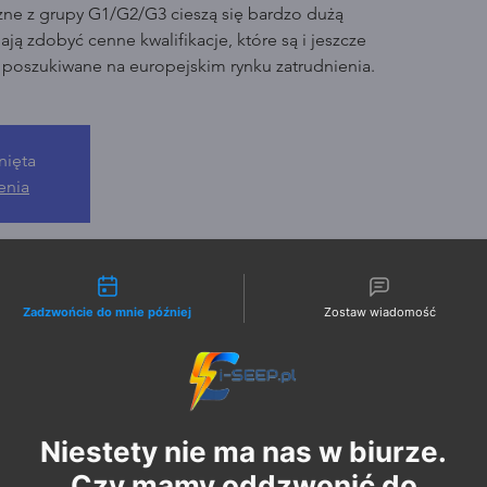
zne z grupy G1/G2/G3 cieszą się bardzo dużą
ją zdobyć cenne kwalifikacje, które są i jeszcze
o poszukiwane na europejskim rynku zatrudnienia.
nięta
enia
liwości kontaktu
Zadzwońcie do mnie później
Zostaw wiadomość
Niestety nie ma nas w biurze.
Czy mamy oddzwonić do