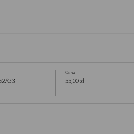
Open link in new window
Cena
/G2/G3
55,00 zł