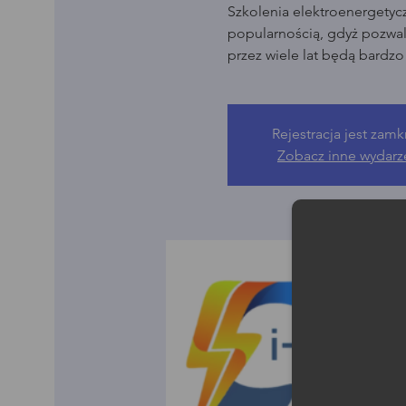
Szkolenia elektroenergetyc
popularnością, gdyż pozwala
przez wiele lat będą bardz
Rejestracja jest zamk
Zobacz inne wydarz
Moż