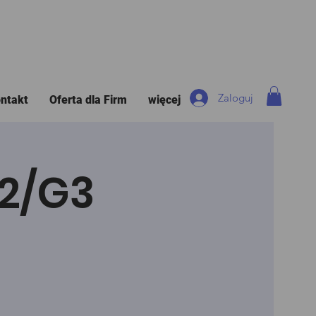
Zaloguj
ntakt
Oferta dla Firm
więcej
G2/G3