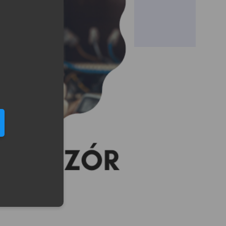
eduled call
elefonu w formacie E164