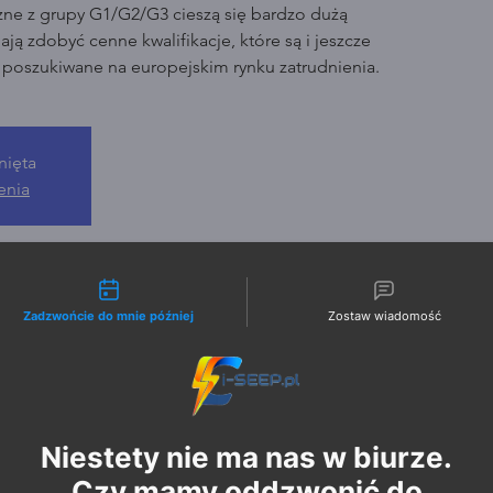
zne z grupy G1/G2/G3 cieszą się bardzo dużą
ją zdobyć cenne kwalifikacje, które są i jeszcze
o poszukiwane na europejskim rynku zatrudnienia.
nięta
enia
liwości kontaktu
Zadzwońcie do mnie później
Zostaw wiadomość
Niestety nie ma nas w biurze.
Czy mamy oddzwonić do