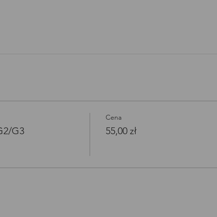
Open link in new window
Cena
/G2/G3
55,00 zł