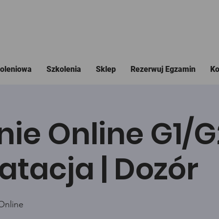
koleniowa
Szkolenia
Sklep
Rezerwuj Egzamin
Ko
nie Online G1/
atacja | Dozór
Online