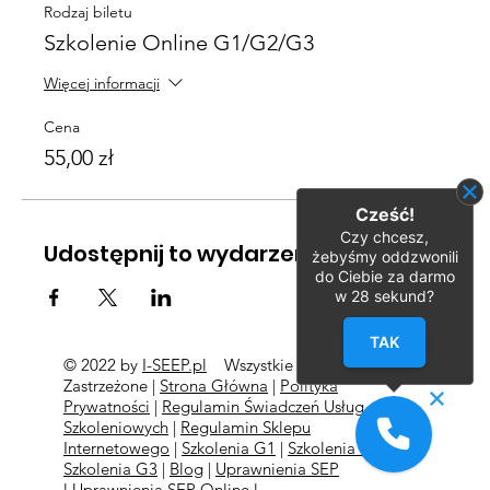
Rodzaj biletu
Szkolenie Online G1/G2/G3
Więcej informacji
Cena
55,00 zł
Cześć!
Czy chcesz,
Udostępnij to wydarzenie
żebyśmy oddzwonili
do Ciebie za darmo
w
28
sekund?
TAK
© 2022 by
I-SEEP.pl
Wszystkie Prawa
©
Zastrzeżone |
Strona Główna
|
Polityka
Prywatności
|
Regulamin Świadczeń Usług
Szkoleniowych
|
Regulamin Sklepu
Internetowego
|
Szkolenia G1
|
Szkolenia G2
l
Szkolenia
G3
|
Blog
|
Uprawnienia SEP
l
Uprawnienia SEP Online l