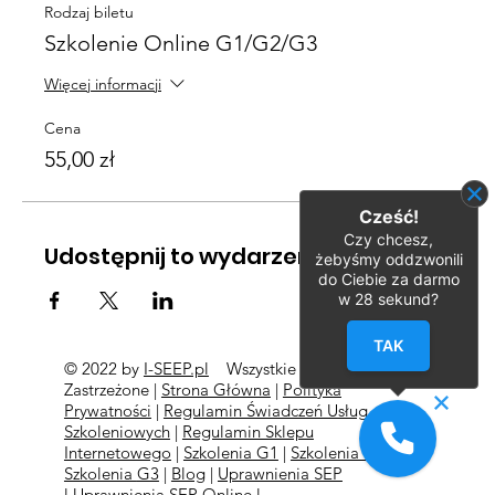
Rodzaj biletu
Szkolenie Online G1/G2/G3
Więcej informacji
Cena
55,00 zł
Cześć!
Czy chcesz,
Udostępnij to wydarzenie
żebyśmy oddzwonili
do Ciebie za darmo
w
28
sekund?
TAK
© 2022 by
I-SEEP.pl
Wszystkie Prawa
©
Zastrzeżone |
Strona Główna
|
Polityka
Prywatności
|
Regulamin Świadczeń Usług
Szkoleniowych
|
Regulamin Sklepu
Internetowego
|
Szkolenia G1
|
Szkolenia G2
l
Szkolenia
G3
|
Blog
|
Uprawnienia SEP
l
Uprawnienia SEP Online l