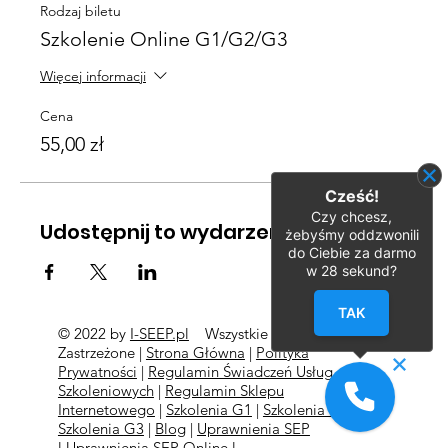
Rodzaj biletu
Szkolenie Online G1/G2/G3
Więcej informacji
Cena
55,00 zł
Cześć!
Czy chcesz,
Udostępnij to wydarzenie
żebyśmy oddzwonili
do Ciebie za darmo
w
28
sekund?
TAK
© 2022 by
I-SEEP.pl
Wszystkie Prawa
©
Zastrzeżone |
Strona Główna
|
Polityka
Prywatności
|
Regulamin Świadczeń Usług
Szkoleniowych
|
Regulamin Sklepu
Internetowego
|
Szkolenia G1
|
Szkolenia G2
l
Szkolenia
G3
|
Blog
|
Uprawnienia SEP
l
Uprawnienia SEP Online l