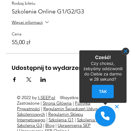
Rodzaj biletu
Szkolenie Online G1/G2/G3
Więcej informacji
Cena
55,00 zł
Cześć!
Czy chcesz,
Udostępnij to wydarzenie
żebyśmy oddzwonili
do Ciebie za darmo
w
28
sekund?
TAK
© 2022 by
I-SEEP.pl
Wszystkie Prawa
©
Zastrzeżone |
Strona Główna
|
Polityka
Prywatności
|
Regulamin Świadczeń Usług
Szkoleniowych
|
Regulamin Sklepu
Internetowego
|
Szkolenia G1
|
Szkolenia G2
l
Szkolenia
G3
|
Blog
|
Uprawnienia SEP
l
Uprawnienia SEP Online l