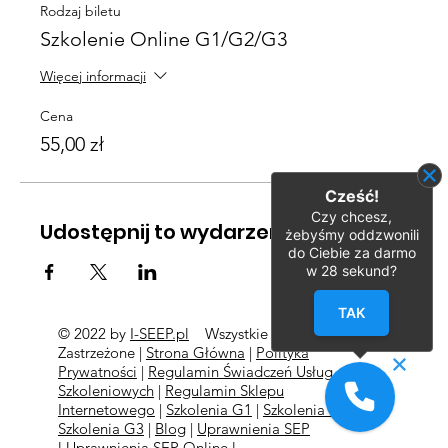
Rodzaj biletu
Szkolenie Online G1/G2/G3
Więcej informacji
Cena
55,00 zł
Cześć!
Czy chcesz,
Udostępnij to wydarzenie
żebyśmy oddzwonili
do Ciebie za darmo
w
28
sekund?
TAK
© 2022 by
I-SEEP.pl
Wszystkie Prawa
©
Zastrzeżone |
Strona Główna
|
Polityka
Prywatności
|
Regulamin Świadczeń Usług
Szkoleniowych
|
Regulamin Sklepu
Internetowego
|
Szkolenia G1
|
Szkolenia G2
l
Szkolenia
G3
|
Blog
|
Uprawnienia SEP
l
Uprawnienia SEP Online l