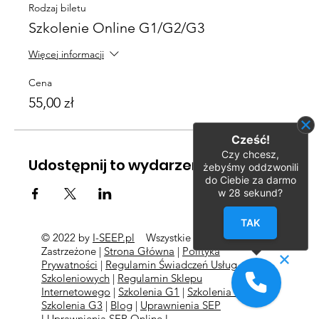
Rodzaj biletu
Szkolenie Online G1/G2/G3
Więcej informacji
Cena
55,00 zł
Cześć!
Czy chcesz,
Udostępnij to wydarzenie
żebyśmy oddzwonili
do Ciebie za darmo
w
28
sekund?
TAK
© 2022 by
I-SEEP.pl
Wszystkie Prawa
©
Zastrzeżone |
Strona Główna
|
Polityka
Prywatności
|
Regulamin Świadczeń Usług
Szkoleniowych
|
Regulamin Sklepu
Internetowego
|
Szkolenia G1
|
Szkolenia G2
l
Szkolenia
G3
|
Blog
|
Uprawnienia SEP
l
Uprawnienia SEP Online l