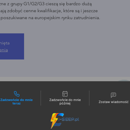
zne z grupy G1/G2/G3 cieszą się bardzo dużą
ją zdobyć cenne kwalifikacje, które są i jeszcze
o poszukiwane na europejskim rynku zatrudnienia.
nięta
enia
liwości kontaktu
Zadzwońcie do mnie
Zadzwońcie do mnie
Zostaw wiadomość
teraz
później