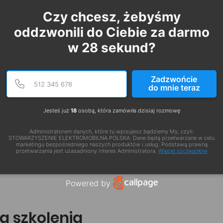
Czy chcesz, żebyśmy
oddzwonili do Ciebie za darmo
w
28
sekund?
Podaj poprawny numer te
Numer telefonu
Zadzwońcie
do mnie teraz
Jesteś już
18
osobą, która zamówiła dzisiaj rozmowę
Administratorem danych, które tu wpisujesz będziemy My, czyli:
STOWARZYSZENIE ELEKTROMOBILNA POLSKA. Dane będą przetwarzane w celu
marketingu bezpośredniego naszych produktów i usług. Podstawą prawną
przetwarzania jest uzasadniony interes Administratora.
Więcej szczegółów
Powered by
Open link in new window
a szkolenia