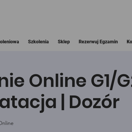
koleniowa
Szkolenia
Sklep
Rezerwuj Egzamin
Ko
nie Online G1/
atacja | Dozór
Online