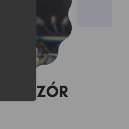
lefonu w formacie E164