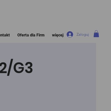
Zaloguj
ntakt
Oferta dla Firm
więcej
G2/G3