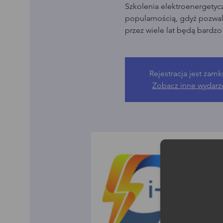
Szkolenia elektroenergetyc
popularnością, gdyż pozwala
przez wiele lat będą bardz
Rejestracja jest zamk
Zobacz inne wydarz
Moż