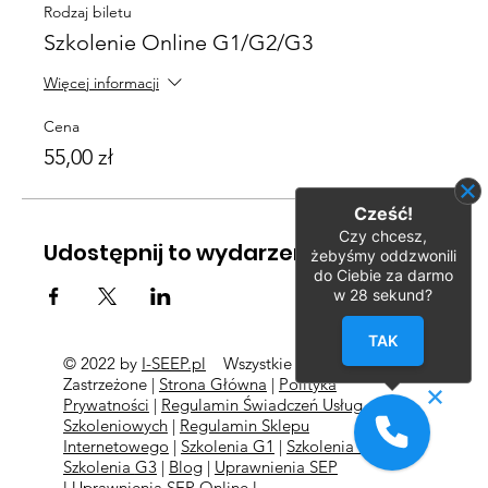
Rodzaj biletu
Szkolenie Online G1/G2/G3
Więcej informacji
Cena
55,00 zł
Cześć!
Czy chcesz,
Udostępnij to wydarzenie
żebyśmy oddzwonili
do Ciebie za darmo
w
28
sekund?
TAK
© 2022 by
I-SEEP.pl
Wszystkie Prawa
©
Zastrzeżone |
Strona Główna
|
Polityka
Prywatności
|
Regulamin Świadczeń Usług
Szkoleniowych
|
Regulamin Sklepu
Internetowego
|
Szkolenia G1
|
Szkolenia G2
l
Szkolenia
G3
|
Blog
|
Uprawnienia SEP
l
Uprawnienia SEP Online l