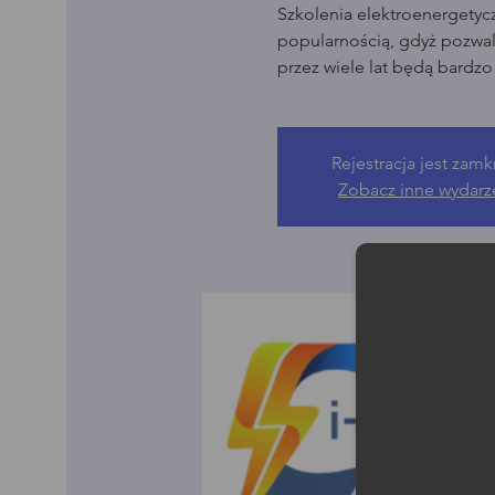
Szkolenia elektroenergetyc
popularnością, gdyż pozwala
przez wiele lat będą bardz
Rejestracja jest zamk
Zobacz inne wydarz
Moż