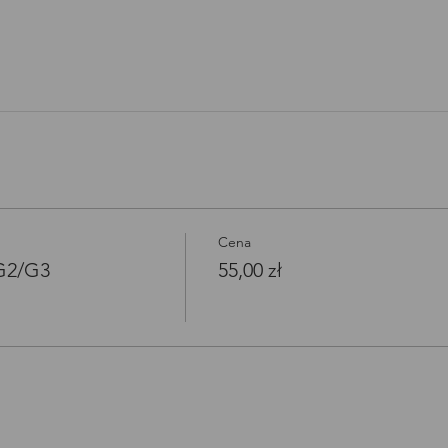
Open link in new window
Cena
/G2/G3
55,00 zł