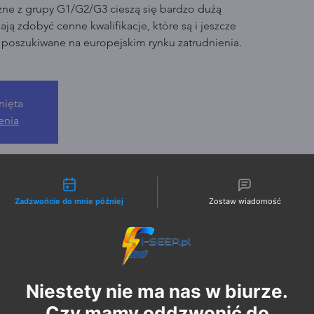
zne z grupy G1/G2/G3 cieszą się bardzo dużą
ją zdobyć cenne kwalifikacje, które są i jeszcze
o poszukiwane na europejskim rynku zatrudnienia.
nięta
enia
liwości kontaktu
Zadzwońcie do mnie później
Zostaw wiadomość
Niestety nie ma nas w biurze.
Czy mamy oddzwonić do