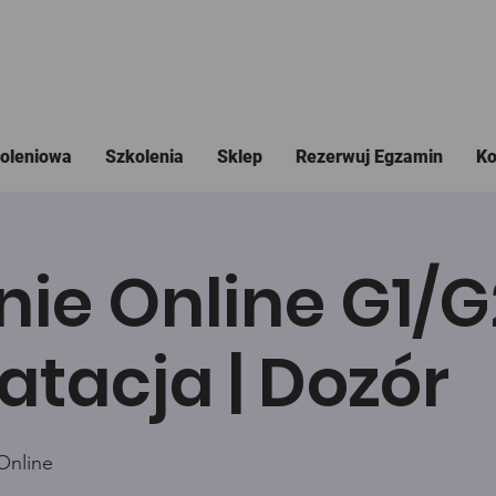
koleniowa
Szkolenia
Sklep
Rezerwuj Egzamin
Ko
nie Online G1/
atacja | Dozór
Online