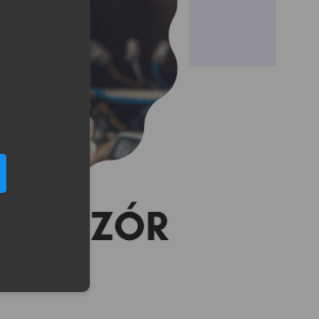
eduled call
elefonu w formacie E164