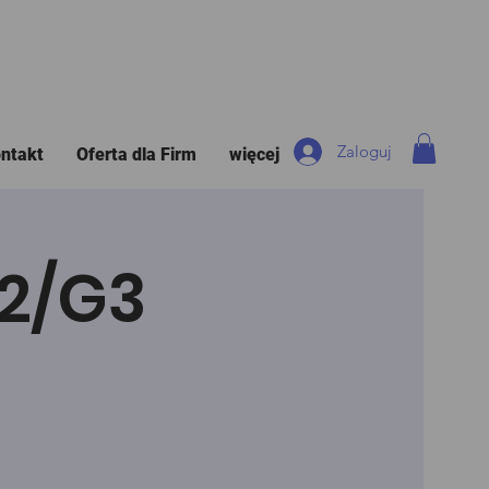
Zaloguj
ntakt
Oferta dla Firm
więcej
G2/G3