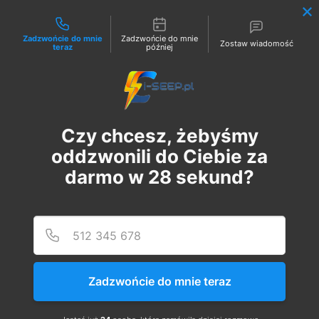
Możliwości kontaktu
Zadzwońcie do mnie
Zadzwońcie do mnie
Zostaw wiadomość
teraz
później
Zaloguj
Czy chcesz, żebyśmy
oddzwonili do Ciebie za
darmo w
28
sekund?
Podaj
Numer
Szkolenie Online G1/G2/G3
Eksploatacja | Dozór
Zadzwońcie do mnie teraz
czw., 20 kwi
  |  
Szkolenie Online