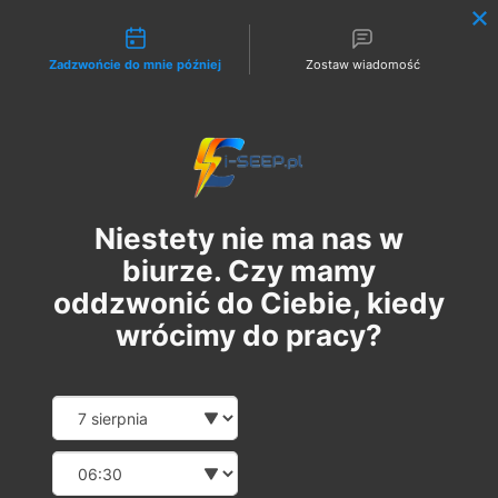
Możliwości kontaktu
Zadzwońcie do mnie później
Zostaw wiadomość
Zaloguj
Niestety nie ma nas w
biurze. Czy mamy
oddzwonić do Ciebie, kiedy
wrócimy do pracy?
Szkolenie Online G1/G2/G3
Date and time slection for sch
Wybierz datę
Eksploatacja | Dozór
Wybierz godzinę
pt., 28 kwi
  |  
Szkolenie Online