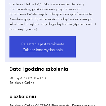
Szkolenie Online G1/G2/G3 cieszy się bardzo dużą
popularnością, gdyż doskonale przygotowuje do
Egzaminów Państwowych i zdobycia cennych Świadectw
Kwalifikacyjnych. Egzamin możesz odbyć online zaraz po
szkoleniu lub wybrać inny dogodny termin (Uprawnienia ->
Rezerwuj Egzamin).
Rejestracja jest zamknięta
Zobacz inne wydarzenia
Data i godzina szkolenia
20 maj 2023, 09:00 – 12:00
Szkolenie Online
o szkoleniu
Szkolenie Online G1/G2/G3 Eksploatacja | Dozór cieszy się