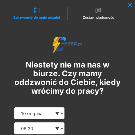
Możliwości kontaktu
Zadzwońcie do mnie później
Zostaw wiadomość
Zaloguj
Niestety nie ma nas w
biurze. Czy mamy
oddzwonić do Ciebie, kiedy
wrócimy do pracy?
Szkolenie Online G1/G2/G3
Date and time slection for sch
Wybierz datę
Eksploatacja | Dozór
Wybierz godzinę
śr., 24 maj
  |  
Szkolenie Online