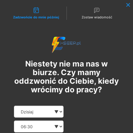
Możliwości kontaktu
Zadzwońcie do mnie później
Zostaw wiadomość
Zaloguj
Niestety nie ma nas w
biurze. Czy mamy
oddzwonić do Ciebie, kiedy
wrócimy do pracy?
Szkolenie Online G1/G2/G3
Date and time slection for sch
Wybierz datę
Eksploatacja | Dozór
Wybierz godzinę
czw., 22 cze
  |  
Szkolenie Online