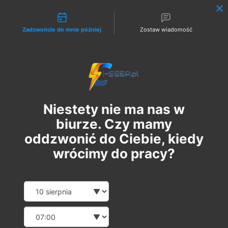
Możliwości kontaktu
Zadzwońcie do mnie później
Zostaw wiadomość
Zaloguj
Niestety nie ma nas w
biurze. Czy mamy
oddzwonić do Ciebie, kiedy
wrócimy do pracy?
Szkolenie Online G1/G2/G3
Date and time slection for sch
Wybierz datę
Eksploatacja | Dozór
Wybierz godzinę
sob., 08 lip
  |  
Szkolenie Online