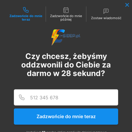
Możliwości kontaktu
Zadzwońcie do mnie
Zadzwońcie do mnie
Zostaw wiadomość
teraz
później
Zaloguj
Czy chcesz, żebyśmy
oddzwonili do Ciebie za
darmo w
28
sekund?
Podaj
Numer
Szkolenie Online G1/G2/G3
Eksploatacja | Dozór
Zadzwońcie do mnie teraz
wt., 25 lip
  |  
Szkolenie Online