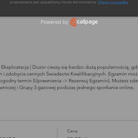
a szkolenia
przetwarzania jest uzasadniony interes Administratora.
Więcej szczegółów
Powered by
Open link in new window
Eksploatacja | Dozór cieszy się bardzo dużą popularnością, g
i zdobycia cennych Świadectw Kwalifikacyjnych. Egzamin może
dogodny termin (Uprawnienia -> Rezerwuj Egzamin). Możesz zd
owniczej i Grupy 3 gazowej podczas jednego spotkania online.
Cena