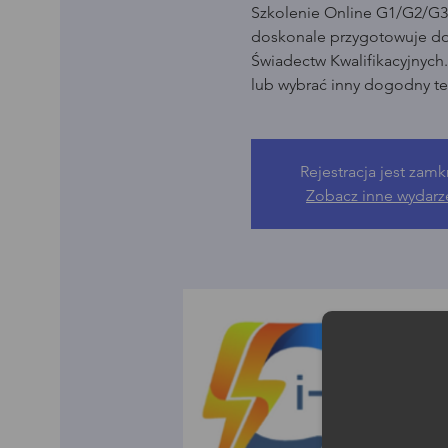
Szkolenie Online G1/G2/G3 
doskonale przygotowuje d
Świadectw Kwalifikacyjnych
lub wybrać inny dogodny te
Rejestracja jest zamk
Zobacz inne wydarz
Moż