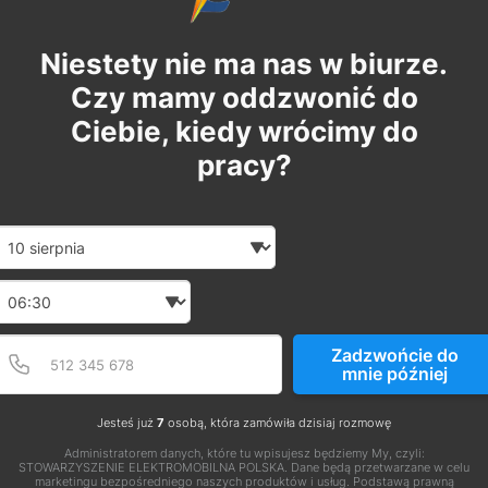
Niestety nie ma nas w biurze.
Czy mamy oddzwonić do
Ciebie, kiedy wrócimy do
pracy?
Date and time slection for sch
Wybierz datę
Wybierz godzinę
Podaj poprawny numer t
Numer telefonu
Zadzwońcie do
mnie później
Jesteś już
7
osobą, która zamówiła dzisiaj rozmowę
Administratorem danych, które tu wpisujesz będziemy My, czyli:
STOWARZYSZENIE ELEKTROMOBILNA POLSKA. Dane będą przetwarzane w celu
marketingu bezpośredniego naszych produktów i usług. Podstawą prawną