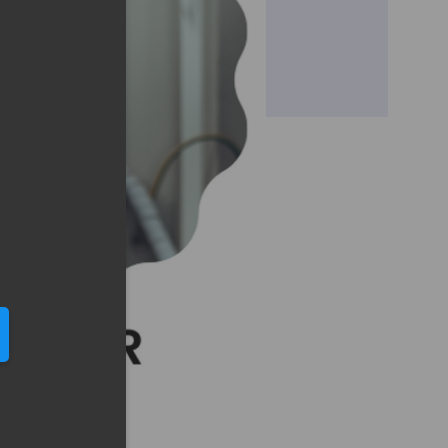
eduled call
elefonu w formacie E164