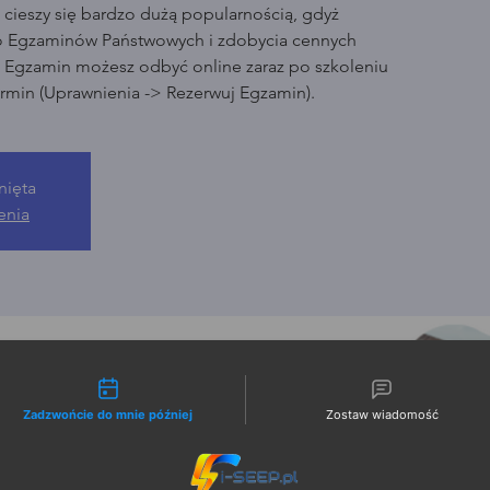
cieszy się bardzo dużą popularnością, gdyż
o Egzaminów Państwowych i zdobycia cennych
. Egzamin możesz odbyć online zaraz po szkoleniu
rmin (Uprawnienia -> Rezerwuj Egzamin).
nięta
enia
liwości kontaktu
Zadzwońcie do mnie później
Zostaw wiadomość