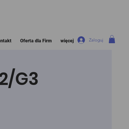
Zaloguj
ntakt
Oferta dla Firm
więcej
G2/G3