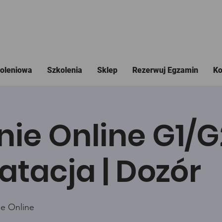
koleniowa
Szkolenia
Sklep
Rezerwuj Egzamin
Ko
nie Online G1/
atacja | Dozór
ie Online